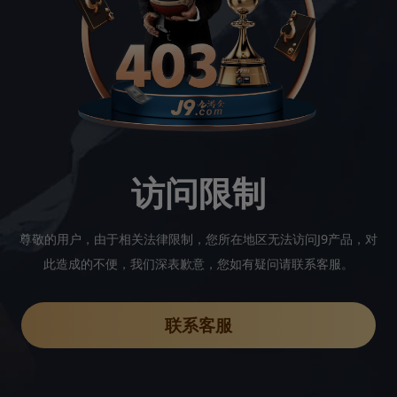
访问限制
尊敬的用户，由于相关法律限制，您所在地区无法访问J9产品，对
此造成的不便，我们深表歉意，您如有疑问请联系客服。
联系客服