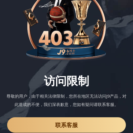
访问限制
尊敬的用户，由于相关法律限制，您所在地区无法访问J9产品，对
此造成的不便，我们深表歉意，您如有疑问请联系客服。
联系客服