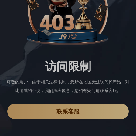
访问限制
尊敬的用户，由于相关法律限制，您所在地区无法访问J9产品，对
此造成的不便，我们深表歉意，您如有疑问请联系客服。
联系客服