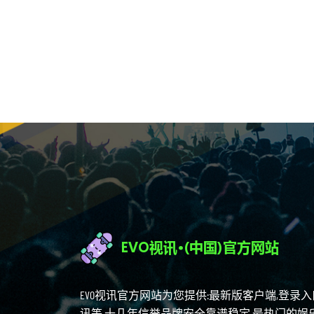
EVO视讯官方网站为您提供:最新版客户端,登录
讯等,十几年信誉品牌安全靠谱稳定,最热门的娱