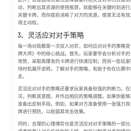
动，判断出其资源的使用瓶颈，就能够在关键时刻进行
关键卡牌，而你提前消耗了对方的资源，使其无法有效
得主动权。
3、灵活应对对手策略
每一场对局都是一次双人对弈，如何应对对手的策略变
牌大师》中的核心挑战。首先，玩家要学会分析对手的
攻势，采取高爆发的卡牌进行快速压制；而另一些玩家
待时机展开逆转。了解对手的策略，有助于你在比赛中
走。
灵活应对对手的策略还要求玩家具备较强的判断力。在
况，判断其意图，并作出相应的策略调整。如果你能够
准备出反制手段。例如，如果对方准备使用一张强力攻
牌进行预防，以削弱其攻击效果。
同时，合理的心理博弈也是灵活应对对手策略的一部分