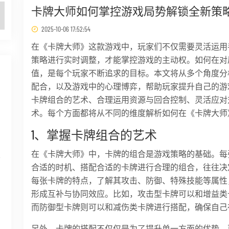
卡牌大师如何掌控游戏局势解锁全新策
2025-10-06 17:52:54
在《卡牌大师》这款游戏中，玩家们不仅需要灵活运用
策略进行实时调整，才能掌控游戏的主动权。如何在对
值，是每个玩家不断追求的目标。本文将从多个角度分
配合，以及游戏中的心理博弈，帮助玩家提升自己的游
卡牌组合的艺术、合理运用资源与回合控制、灵活应对
术。每个方面都将从不同的维度解析如何在《卡牌大师
1、掌握卡牌组合的艺术
在《卡牌大师》中，卡牌的组合是游戏策略的基础。每
层
合适的时机、搭配合适的卡牌进行合理的组合，往往决
每张卡牌的特点，了解其攻击、防御、特殊技能等属性
形成互补与协同效应。比如，攻击型卡牌可以和增益类
而防御型卡牌则可以和减伤类卡牌进行搭配，确保自己
另外，卡牌的搭配不仅仅是为了提升单一方面的优势，