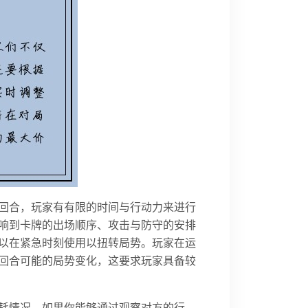
回合，玩家有有限的时间与行动力来进行
响到卡牌的出场顺序、攻击与防守的安排
以在紧急时刻使用以扭转局势。玩家在运
回合可能的局势变化，这要求玩家具备较
耗情况。如果你能够通过观察对方的行