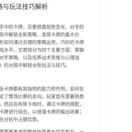
略与玩法技巧解析
手中的卡牌，还要根据局势变化、对手的
局中解锁全新策略、发挥卡牌的最大价
析如何通过合理的策略运用，巧妙的卡牌
戏水平。文章将分为四个主要方面：掌握
对手策略、以及培养战术思维与心理战
》的对局中解锁全新玩法与技巧。
张卡牌都有其独特的能力和作用，如何在
定了整场比赛的走向。玩家首先需要熟悉
，然后在构筑卡组时，通过卡牌的搭配，
卡牌进行组合，以增强卡牌的输出效果；
在对抗中占据优势。
更需要考虑到整体的节奏与应变能力。一