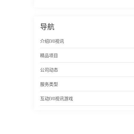
导航
介绍EVO视讯
精品项目
公司动态
服务类型
互动EVO视讯游戏