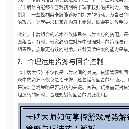
些卡牌组合能够在游戏初期给予玩家较强的控制力，而
例如，一些控制类卡牌能够限制对方的行动，为自己争
的攻击。这就要求玩家在构筑卡组时，既要有进攻手段
平
此外，卡牌组合的艺术不仅体现在卡牌本身的搭配，还
变组合。有时，玩家必须在对局中根据对手的策略与行
组思路，换取更有效的战术。这种灵活应变的能力是掌
2、合理运用资源与回合控制
转
《卡牌大师》不仅仅是卡牌之间的对决，资源管理和回
戏中的资源不仅仅是指卡牌，还包括每回合的行动力、
技
是决定游戏策略是否成功的关键。首先，玩家需要对资
组运转的同时，合理规划每回合的资源使用。
章