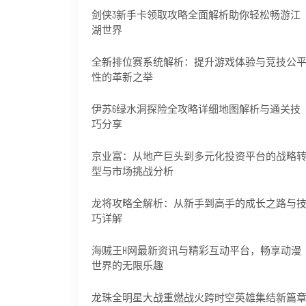
剑侠3新手卡领取攻略全面解析助你轻松畅游江
湖世界
全新排位赛系统解析：提升游戏体验与竞技公
性的革新之举
伊苏6绿水洞探险全攻略详细地图解析与通关技
巧分享
京业富：从地产巨头到多元化投资平台的战略
型与市场挑战分析
龙将攻略全解析：从新手到高手的成长之路与
巧详解
海贼王H网最新资讯与精彩互动平台，畅享动漫
世界的无限乐趣
龙珠全明星大战重燃战火跨时空英雄集结新篇