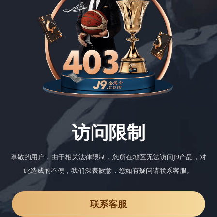
访问限制
尊敬的用户，由于相关法律限制，您所在地区无法访问J9产品，对
此造成的不便，我们深表歉意，您如有疑问请联系客服。
联系客服