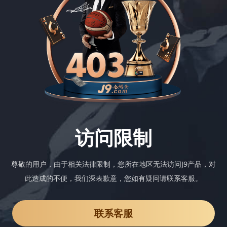
访问限制
尊敬的用户，由于相关法律限制，您所在地区无法访问J9产品，对
此造成的不便，我们深表歉意，您如有疑问请联系客服。
联系客服