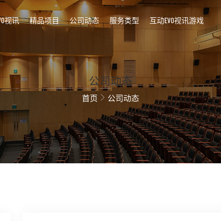
VO视讯
精品项目
公司动态
服务类型
互动EVO视讯游戏
公司动态
首页
公司动态