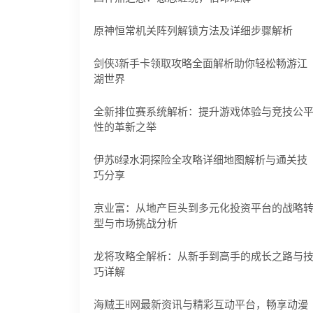
原神恒常机关阵列解锁方法及详细步骤解析
剑侠3新手卡领取攻略全面解析助你轻松畅游江
湖世界
全新排位赛系统解析：提升游戏体验与竞技公
性的革新之举
伊苏6绿水洞探险全攻略详细地图解析与通关技
巧分享
京业富：从地产巨头到多元化投资平台的战略
型与市场挑战分析
龙将攻略全解析：从新手到高手的成长之路与
巧详解
海贼王H网最新资讯与精彩互动平台，畅享动漫