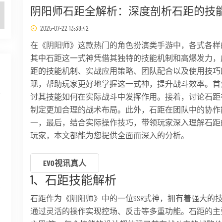
阴阳师石距全解析：深度剖析石距的技
2025-07-22 13:38:42
在《阴阳师》这款热门的角色扮演类手游中，各式各样
其中石距这一式神凭借其独特的技能机制和高爆发力，
距的技能机制、实战应用策略、团队配合以及使用技巧
现，帮助玩家更好地掌握这一式神，提升战斗效率。首
析
讨其技能如何在实际战斗中发挥作用。接着，讨论石距
制定更加合理的战术布局。此外，石距在团队中的协作
一，最后，结合实际操作技巧，带领玩家深入理解石距
玩家，本文都能为您提供全面而深入的分析。
EVO视讯真人
1、石距技能解析
层
石距作为《阴阳师》中的一位SSR式神，拥有着强大的
通过灵活的操作实现控场、反击等多重功能。石距的主要技