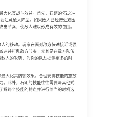
最大化其战斗效益。首先，石距的“石之冲
时要注意敌人阵型。如果敌人已经接近或围
攻击节奏，使敌人难以形成有效的包围。
敌人的移动。玩家在面对敌方快速接近或强
减速并打乱敌方节奏。尤其是在敌方队伍
缓敌人的攻势，为你的队友提供更多的时
以最大化其防御效果。合理安排技能的施放
力。此外，石距的技能往往需要与其他式
了解每个技能的特点并进行恰当的时机选