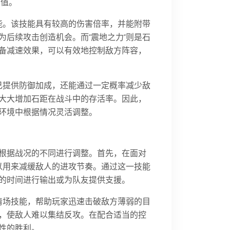
价值。
能。该技能具有较高的伤害倍率，并能附带
后续攻击创造机会。而“震地之力”则是石
备减速效果，可以有效地控制敌方阵容，
己提供防御加成，还能通过一定概率减少敌
大大增加石距在战斗中的存活率。因此，
环境中根据情况灵活调整。
根据战况的不同进行调整。首先，在面对
以用来减缓敌人的进攻节奏。通过这一技能
的时间进行输出或为队友提供支援。
清场技能，帮助玩家迅速击破敌方薄弱的目
，使敌人难以集结反攻。在配合适当的控
性的胜利。