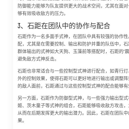
防御能力能够为队友提供更大的战术空间，尤其在面对
够有效吸收敌方的压力。
3、石距在团队中的协作与配合
石距作为一名多面手式神，在团队中具有较强的协作性
配，尤其是在需要控制、输出和防护并重的队伍中，石
群体输出的式神如大天狗、玉藻前等搭配时，石距的“震
避免敌方式神反击。
石距也非常适合与一些控制型式神进行配合，如青行灯
外的控制效果，使得石距可以更好地进行输出或调整阵
的敌人面前，石距通过与这些控制型式神的配合能够有
另一方面，石距作为防御型式神，与一些强力输出型式
姬、茨木童子等式神的组合，石距能够吸收敌方攻击，
从而在后期发挥更大的输出潜力。因此，石距在团队中
果。